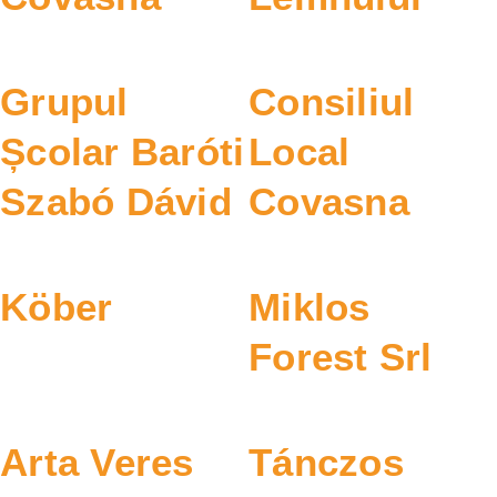
Grupul
Consiliul
Școlar Baróti
Local
Szabó Dávid
Covasna
Köber
Miklos
Forest Srl
Arta Veres
Tánczos