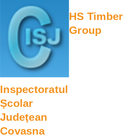
HS Timber
Group
Inspectoratul
Școlar
Județean
Covasna