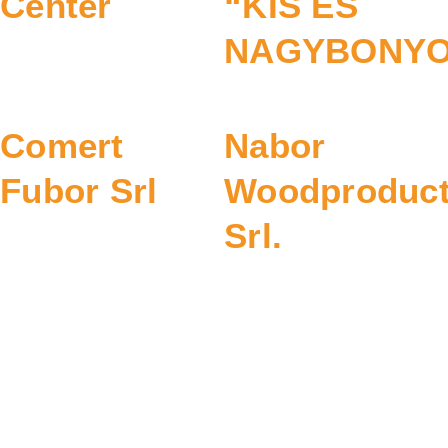
Center
“KIS ES
NAGYBONYO
Comert
Nabor
Fubor Srl
Woodproduc
Srl.