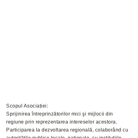
Intreprinderilor
Mici și Mijlocii
Covasna
Scopul Asociației:
Sprijinirea întreprinzătorilor mici şi mijlocii din
regiune prin reprezentarea intereselor acestora.
Participarea la dezvoltarea regională, colaborând cu
autorităţile publice locale, naţionale, cu instituţiile