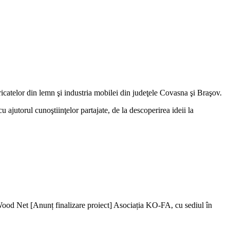
bricatelor din lemn şi industria mobilei din judeţele Covasna şi Braşov.
u ajutorul cunoştiinţelor partajate, de la descoperirea ideii la
o Wood Net [Anunț finalizare proiect] Asociația KO-FA, cu sediul în