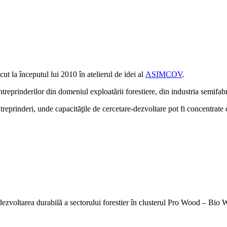
la începutul lui 2010 în atelierul de idei al
ASIMCOV
.
întreprinderilor din domeniul exploatării forestiere, din industria semifa
ntreprinderi, unde capacităţile de cercetare-dezvoltare pot fi concentrate c
u dezvoltarea durabilă a sectorului forestier în clusterul Pro Wood – Bi