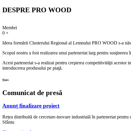
DESPRE PRO WOOD
Membri
0
+
Ideea formării Clusterului Regional al Lemnului PRO WOOD s-a născut 
Scopul nostru a fost realizarea unui parteneriat larg pentru susţinerea 
Acest parteneriat s-a realizat pentru creşterea competitivităţii acestor i
introducerea produsului pe piaţă.
Știri
Comunicat de presă
Anunț finalizare proiect
Rețea distribuită de cercetare-inovare industrială în parteneriat pentr
Sfântu