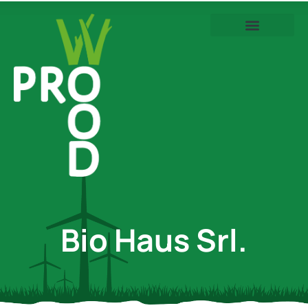
Pagina Principală
Membrii Clusterului
Despre PRO WOOD
Bio Haus Srl.