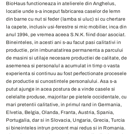
BioHaus functioneaza in atelierele din Anghelus,
locatie unde s-a inceput fabricarea caselor de lemn
din barne cu nut si feder (lamba si uluc) si cu chertare
la capete, inclusiv usi-ferestre si mic mobilier, inca din
anul 1994, pe vremea aceea S.N.K. fiind doar asociat.
Bineinteles, in acesti ani s-au facut pasi calitativi in
productie, prin imbunatatirea permanenta a parcului
de masini si utilaje necesare productiei de calitate, de
asemenea si personalul a acumulat in timp o vasta
experienta si continuu au fost perfectionate procesele
de productie si cunostintele personalului. Asa s-a
putut ajunge in acea postura de a vinde casele si
celelalte produse, majoritar pe pietele occidentale, cu
mari pretentii calitative, in primul rand in Germania,
Elvetia, Belgia, Olanda, Franta, Austria, Spania,
Portugalia, dar si in Slovacia, Ungaria, Grecia, Turcia
si bineinteles intrun procent mai redus si in Romania.