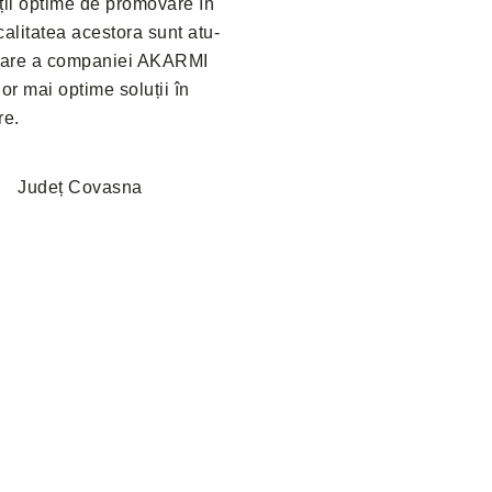
diții optime de promovare în
 calitatea acestora sunt atu-
upare a companiei AKARMI
lor mai optime soluții în
re.
Județ Covasna