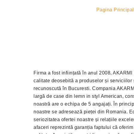
Pagina Principa
Firma a fost inființată în anul 2008, AKARMI
calitate deosebită a produselor și serviciilor
recunoscută în Bucuresti. Compania AKARM
largă de case din lemn in styl American, cons
noastră are o echipa de 5 angajați. În princip
noastre se adresează pieței din Romania. E
seriozitatea ofertei noastre și relațiile excel
afaceri reprezintă garanția faptului că oferi