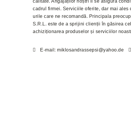
calitate. Angajaților noștri li se asigură con
cadrul firmei. Serviciile oferite, dar mai ales
urile care ne recomandă. Principala preoc
S.R.L. este de a sprijini clienții în găsirea ce
achiziționarea produselor și serviciilor noast
E-mail: miklosandrassepsi@yahoo.de