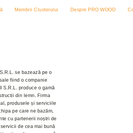
lă
Membrii Clusterului
Despre PRO WOOD
Co
 S.R.L. se bazează pe o
 sale fiind o companie
I S.R.L. produce o gamă
tructii din lemn. Firma
al, produsele și serviciile
chipa pe care ne bazăm,
ente cu partenerii noștri de
m servicii de cea mai bună