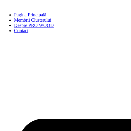
Skip
to
Pagina Principală
content
Membrii Clusterului
Despre PRO WOOD
Contact