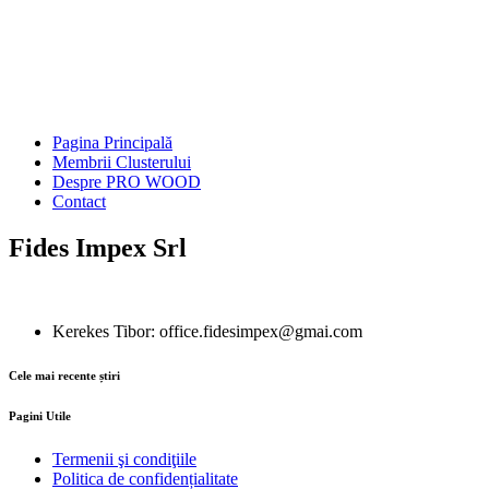
Pagina Principală
Membrii Clusterului
Despre PRO WOOD
Contact
Fides Impex Srl
Kerekes Tibor: office.fidesimpex@gmai.com
Cele mai recente știri
Pagini Utile
Termenii şi condiţiile
Politica de confidențialitate