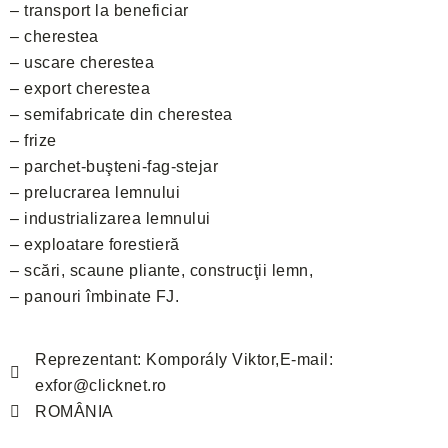
– transport la beneficiar
– cherestea
– uscare cherestea
– export cherestea
– semifabricate din cherestea
– frize
– parchet-buşteni-fag-stejar
– prelucrarea lemnului
– industrializarea lemnului
– exploatare forestieră
– scări, scaune pliante, construcţii lemn,
– panouri îmbinate FJ.
Reprezentant: Komporály Viktor,E-mail:
exfor@clicknet.ro
ROMÂNIA