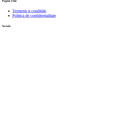
Pagini Utile
Termenii şi condiţiile
Politica de confidențialitate
Socials