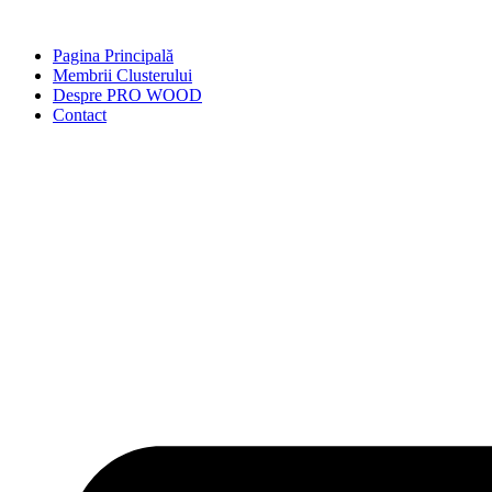
Skip
to
Pagina Principală
content
Membrii Clusterului
Despre PRO WOOD
Contact