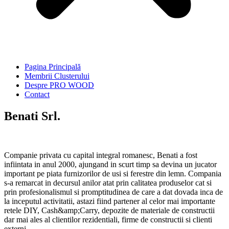
Pagina Principală
Membrii Clusterului
Despre PRO WOOD
Contact
Benati Srl.
Companie privata cu capital integral romanesc, Benati a fost
infiintata in anul 2000, ajungand in scurt timp sa devina un jucator
important pe piata furnizorilor de usi si ferestre din lemn. Compania
s-a remarcat in decursul anilor atat prin calitatea produselor cat si
prin profesionalismul si promptitudinea de care a dat dovada inca de
la inceputul activitatii, astazi fiind partener al celor mai importante
retele DIY, Cash&amp;Carry, depozite de materiale de constructii
dar mai ales al clientilor rezidentiali, firme de constructii si clienti
externi.