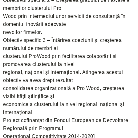
Obiectivul specific 2 – Creșterea gradului de inovare a
membrilor clusterului Pro
Wood prin intermediul unor servicii de consultanță în
domeniul inovării adecvate
nevoilor firmelor.
Obiectiv specific 3 – Întărirea coeziunii și creșterea
numărului de membri ai
clusterului ProWood prin facilitarea colaborării și
promovarea clusterului la nivel
regional, național și internațional. Atingerea acestui
obiectiv va avea drept rezultat
consolidarea organizațională a Pro Wood, creșterea
vizibilității științifice și
economice a clusterului la nivel regional, național și
internațional.
Proiect cofinanțat din Fondul European de Dezvoltare
Regională prin Programul
Operațional Competitivitate 2014-2020]