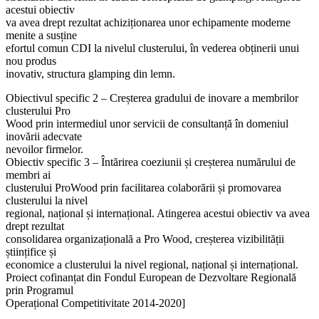
acestui obiectiv
va avea drept rezultat achiziționarea unor echipamente moderne
menite a susține
efortul comun CDI la nivelul clusterului, în vederea obținerii unui
nou produs
inovativ, structura glamping din lemn.
Obiectivul specific 2 – Creșterea gradului de inovare a membrilor
clusterului Pro
Wood prin intermediul unor servicii de consultanță în domeniul
inovării adecvate
nevoilor firmelor.
Obiectiv specific 3 – Întărirea coeziunii și creșterea numărului de
membri ai
clusterului ProWood prin facilitarea colaborării și promovarea
clusterului la nivel
regional, național și internațional. Atingerea acestui obiectiv va avea
drept rezultat
consolidarea organizațională a Pro Wood, creșterea vizibilității
științifice și
economice a clusterului la nivel regional, național și internațional.
Proiect cofinanțat din Fondul European de Dezvoltare Regională
prin Programul
Operațional Competitivitate 2014-2020]