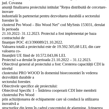
jud. Covasna
anunță finalizarea proiectului intitulat ”Rețea distribuită de cercetare-
inovare
industrială în parteneriat pentru dezvoltarea durabilă a sectorului
forestier în
clusterul Pro Wood – Bio Wood Net” cod MySmis 153031, derulat
în perioada
21.10.2022- 31.12.2023. Proiectul a fost implementat pe baza
contractului de
finanțare POC 413/390089/21.10.2022.
Valoarea totală a proiectului este de 19.592.505,68 LEI, din care
valoarea co-
finanțării UE fiind de 10.572.043,06 LEI.
Proiectul s-a derulat în perioada 21.10.2022 – 31.12.2023.
Obiectivul general al proiectului a fost: Cresterea capacității CDI la
nivelul
clusterului PRO WOOD în domeniul bioeconomiei în vederea
dezvoltării durabile a
sectorului forestier.
Obiectivele specifice ale proiectului:
Obiectivul Specific 1 – Întărirea cooperarii CDI între membrii
clusterului Pro Wood
prin achiziționarea de echipamente care să conducă la utilizarea
inovativă a
structurilor din lemn în cadrul conceptului de glamping. Atingerea