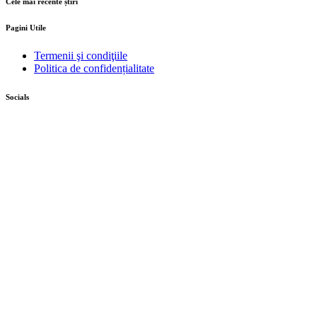
Cele mai recente știri
Pagini Utile
Termenii şi condiţiile
Politica de confidențialitate
Socials