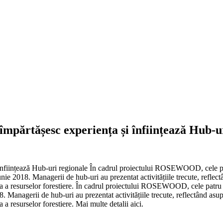
rtășesc experiența și înființează Hub-ur
ințează Hub-uri regionale În cadrul proiectului ROSEWOOD, cele patr
iunie 2018. Managerii de hub-uri au prezentat activitățiile trecute, reflect
ila a resurselor forestiere. În cadrul proiectului ROSEWOOD, cele patru
18. Managerii de hub-uri au prezentat activitățiile trecute, reflectând asup
 a resurselor forestiere. Mai multe detalii aici.