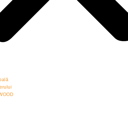
pală
erului
 WOOD