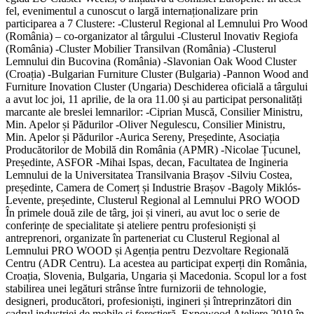
fel, evenimentul a cunoscut o largă internaționalizare prin
participarea a 7 Clustere: -Clusterul Regional al Lemnului Pro Wood
(România) – co-organizator al târgului -Clusterul Inovativ Regiofa
(România) -Cluster Mobilier Transilvan (România) -Clusterul
Lemnului din Bucovina (România) -Slavonian Oak Wood Cluster
(Croația) -Bulgarian Furniture Cluster (Bulgaria) -Pannon Wood and
Furniture Inovation Cluster (Ungaria) Deschiderea oficială a târgului
a avut loc joi, 11 aprilie, de la ora 11.00 și au participat personalități
marcante ale breslei lemnarilor: -Ciprian Muscă, Consilier Ministru,
Min. Apelor și Pădurilor -Oliver Negulescu, Consilier Ministru,
Min. Apelor și Pădurilor -Aurica Sereny, Președinte, Asociația
Producătorilor de Mobilă din România (APMR) -Nicolae Țucunel,
Președinte, ASFOR -Mihai Ispas, decan, Facultatea de Ingineria
Lemnului de la Universitatea Transilvania Brașov -Silviu Costea,
președinte, Camera de Comerț și Industrie Brașov -Bagoly Miklós-
Levente, președinte, Clusterul Regional al Lemnului PRO WOOD
În primele două zile de târg, joi și vineri, au avut loc o serie de
conferințe de specialitate și ateliere pentru profesioniști și
antreprenori, organizate în parteneriat cu Clusterul Regional al
Lemnului PRO WOOD și Agenția pentru Dezvoltare Regională
Centru (ADR Centru). La acestea au participat experți din România,
Croația, Slovenia, Bulgaria, Ungaria și Macedonia. Scopul lor a fost
stabilirea unei legături strânse între furnizorii de tehnologie,
designeri, producători, profesioniști, ingineri și întreprinzători din
cadrul industriei de mobile și forestieră. Expowood Ateliere 2019 în