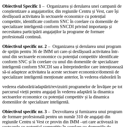
Obiectivul Specific 1
– Organizarea și derularea unei campanii de
conștientizare a angajatorilor, din regiunile Centru și Vest, care își
desfășoară activitatea în sectoarele economice cu potențial
competitiv, identificate conform SNC în corelare cu domeniile de
specializare inteligentă conform SNCDI privind importanța și
necesitatea participării angajaților la programe de formare
profesională continuă.
Obiectivul specific nr. 2
– Organizarea și derularea unui program
de sprijin pentru 36 de IMM uri care-și desfășoară activitatea într-
unul din sectoarele economice cu potențial competitiv identificate
conform SNC și în corelare cu unul din domeniile de specializare
inteligentă conform SNCDI sau a întreprinderilor care intenționează
să-si adapteze activitatea la aceste sectoare economice/domenii de
specializare inteligentă menționate anterior, în vederea elaborării în
vederea elaborării/adaptării/revizuirii programelor de învățare pe tot
parcursul vieții pentru angajați în vederea adaptării la dinamica
sectoarelor economice cu potențial competitiv și la dinamica
domeniilor de specializare inteligentă.
Obiectivul specific nr. 3
– Dezvoltarea și furnizarea unui program
de formare profesională pentru un număr 310 de angajați din
regiunile Centru si Vest ce provin din IMM –uri care activează in
sectoarele cu potențial competitiv în corelare cu domeniile de