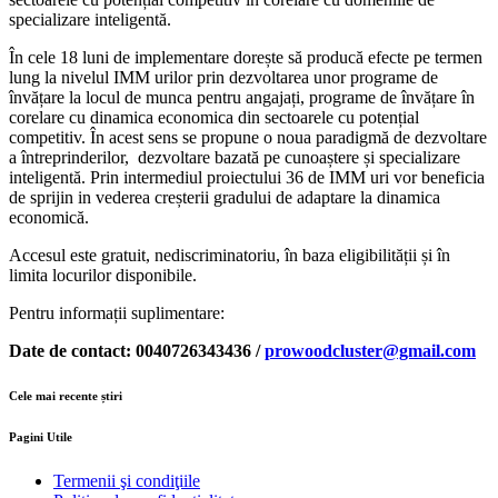
specializare inteligentă.
În cele 18 luni de implementare dorește să producă efecte pe termen
lung la nivelul IMM urilor prin dezvoltarea unor programe de
învățare la locul de munca pentru angajați, programe de învățare în
corelare cu dinamica economica din sectoarele cu potențial
competitiv. În acest sens se propune o noua paradigmă de dezvoltare
a întreprinderilor, dezvoltare bazată pe cunoaștere și specializare
inteligentă. Prin intermediul proiectului 36 de IMM uri vor beneficia
de sprijin in vederea creșterii gradului de adaptare la dinamica
economică.
Accesul este gratuit, nediscriminatoriu, în baza eligibilității și în
limita locurilor disponibile.
Pentru informații suplimentare:
Date de contact: 0040726343436 /
prowoodcluster@gmail.com
Cele mai recente știri
Pagini Utile
Termenii şi condiţiile