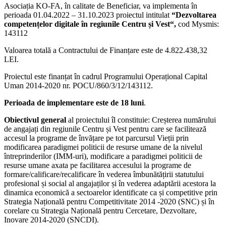
Asociația KO-FA, în calitate de Beneficiar, va implementa în
perioada 01.04.2022 – 31.10.2023 proiectul intitulat
“Dezvoltarea
competențelor digitale în regiunile Centru și Vest“,
cod Mysmis:
143112
Valoarea totală a Contractului de Finanțare este de 4.822.438,32
LEI.
Proiectul este finanțat în cadrul Programului Operațional Capital
Uman 2014-2020 nr. POCU/860/3/12/143112.
Perioada de implementare este de 18 luni
.
Obiectivul general
al proiectului îl constituie: Creșterea numărului
de angajați din regiunile Centru și Vest pentru care se facilitează
accesul la programe de învățare pe tot parcursul Vieții prin
modificarea paradigmei politicii de resurse umane de la nivelul
întreprinderilor (IMM-uri), modificare a paradigmei politicii de
resurse umane axata pe facilitarea accesului la programe de
formare/calificare/recalificare în vederea îmbunătățirii statutului
profesional și social al angajaților și în vederea adaptării acestora la
dinamica economică a sectoarelor identificate ca și competitive prin
Strategia Națională pentru Competitivitate 2014 -2020 (SNC) și în
corelare cu Strategia Națională pentru Cercetare, Dezvoltare,
Inovare 2014-2020 (SNCDI).